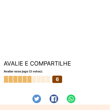
AVALIE E COMPARTILHE
Avaliar esse jogo (3 votos):
6