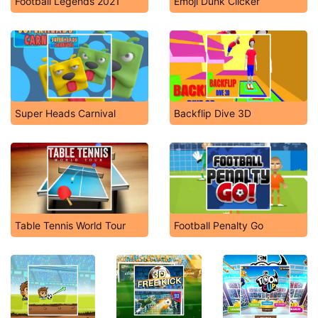
Football Legends 2021
Emoji Dunk Clicker
Super Heads Carnival
Backflip Dive 3D
Table Tennis World Tour
Football Penalty Go