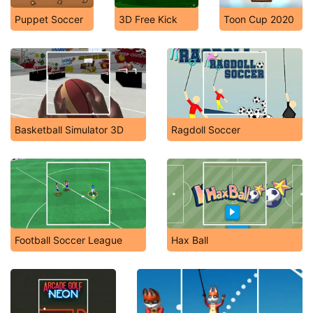
Puppet Soccer
3D Free Kick
Toon Cup 2020
Basketball Simulator 3D
Ragdoll Soccer
Football Soccer League
Hax Ball