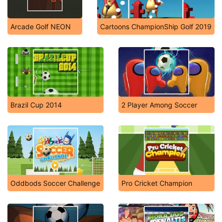
Arcade Golf NEON
Cartoons ChampionShip Golf 2019
Brazil Cup 2014
2 Player Among Soccer
Oddbods Soccer Challenge
Pro Cricket Champion