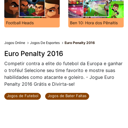
Football Heads
Ben 10: Hora dos Pênaltis
Jogos Online
Jogos De Esportes
Euro Penalty 2016
Euro Penalty 2016
Competir contra a elite do futebol da Europa e ganhar
o troféu! Selecione seu time favorito e mostre suas
habilidades como atacante e goleiro. - Jogue Euro
Penalty 2016 Grátis e Divirta-se!
Jogos de Futebol
Jogos de Bater Faltas