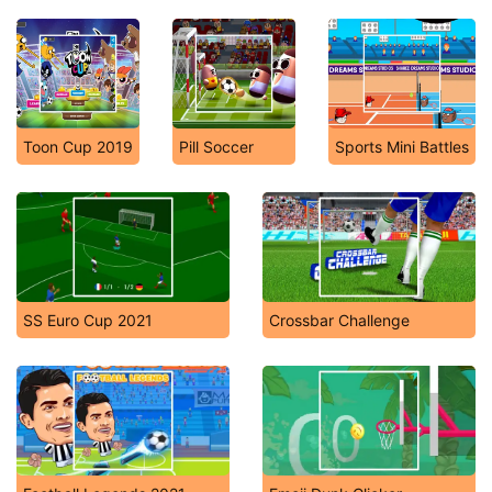
Toon Cup 2019
Pill Soccer
Sports Mini Battles
SS Euro Cup 2021
Crossbar Challenge