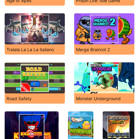
Age of Apes
Prison Life: Idle Game
Tralala La La La italiano
Merge Brainrot 2
Road Safety
Monster Underground