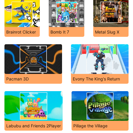
Brainrot Clicker
Bomb It 7
Metal Slug X
Pacman 3D
Evony The King's Return
Labubu and Friends 2Player
Pillage the Village