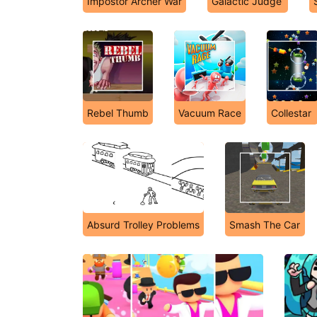
Impostor Archer War
Galactic Judge
Rebel Thumb
Vacuum Race
Collestar
Absurd Trolley Problems
Smash The Car