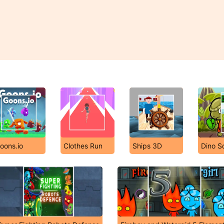
oons.io
Clothes Run
Ships 3D
Dino S