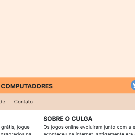
 E COMPUTADORES
ade
Contato
SOBRE O CULGA
grátis, jogue
Os jogos online evoluíram junto com a 
consagrados na
aconteceu na internet, antigamente er