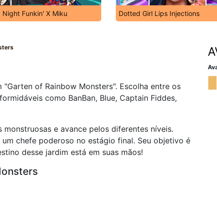
 Night Funkin' X Miku
Dotted Girl Lips Injections
sters
A
Ava
"Garten of Rainbow Monsters". Escolha entre os
 formidáveis como BanBan, Blue, Captain Fiddes,
s monstruosas e avance pelos diferentes níveis.
um chefe poderoso no estágio final. Seu objetivo é
destino desse jardim está em suas mãos!
Monsters