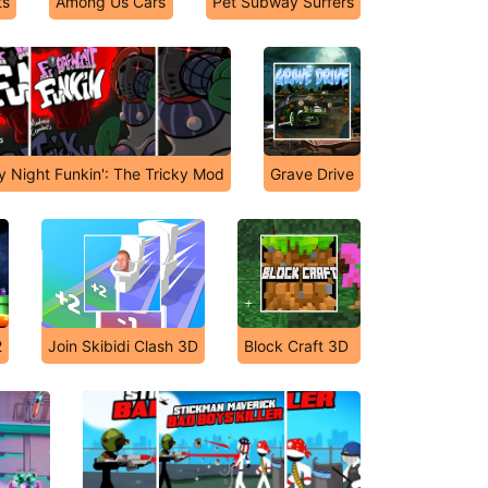
ts
Among Us Cars
Pet Subway Surfers
y Night Funkin': The Tricky Mod
Grave Drive
2
Join Skibidi Clash 3D
Block Craft 3D