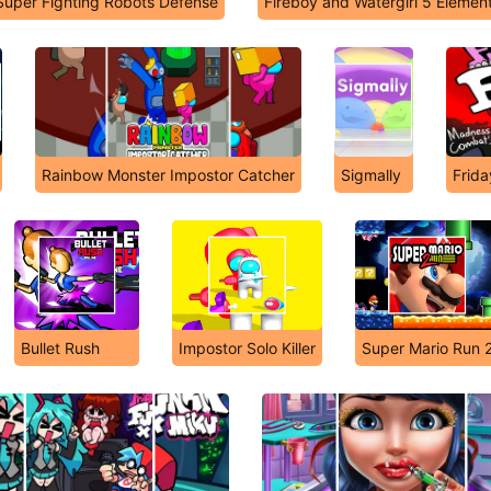
Super Fighting Robots Defense
Fireboy and Watergirl 5 Elemen
Rainbow Monster Impostor Catcher
Sigmally
Frida
Bullet Rush
Impostor Solo Killer
Super Mario Run 