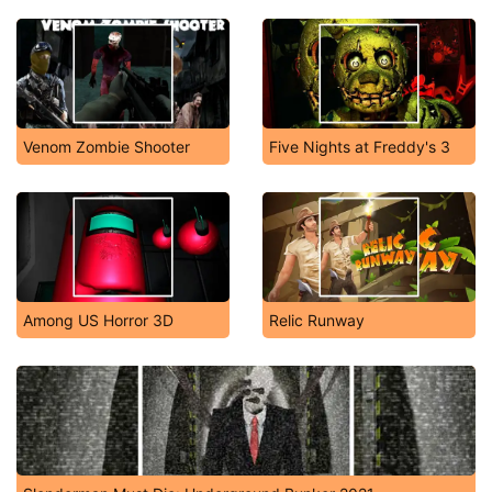
Venom Zombie Shooter
Five Nights at Freddy's 3
Among US Horror 3D
Relic Runway