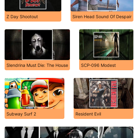
Z Day Shootout
Siren Head Sound Of Despair
Slendrina Must Die: The House
SCP-096 Modest
Subway Surf 2
Resident Evil