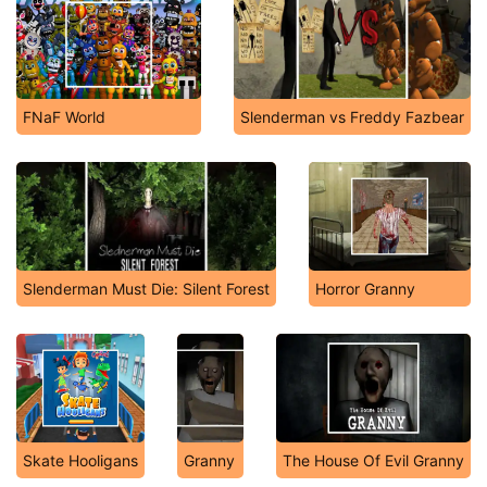
FNaF World
Slenderman vs Freddy Fazbear
Slenderman Must Die: Silent Forest
Horror Granny
Skate Hooligans
Granny
The House Of Evil Granny