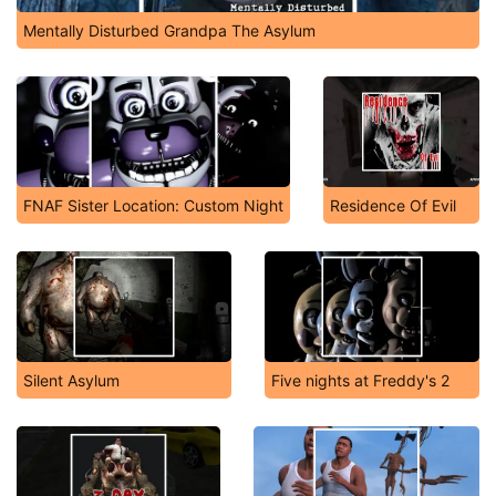
Mentally Disturbed Grandpa The Asylum
FNAF Sister Location: Custom Night
Residence Of Evil
Silent Asylum
Five nights at Freddy's 2