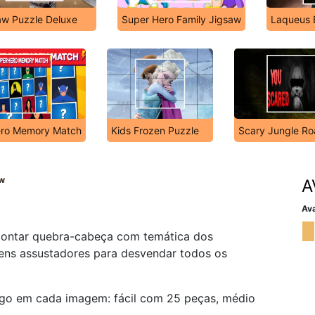
aw Puzzle Deluxe
Super Hero Family Jigsaw
Laqueus 
ero Memory Match
Kids Frozen Puzzle
Scary Jungle Ro
aw
A
Ava
ontar quebra-cabeça com temática dos
ens assustadores para desvendar todos os
ogo em cada imagem: fácil com 25 peças, médio