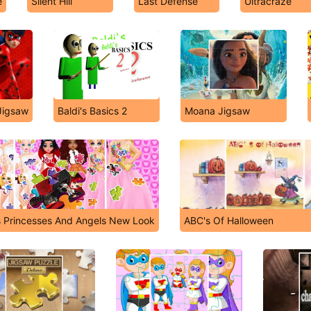
e
Silent Hill
Last Defense
Ultracraze
Jigsaw
Baldi's Basics 2
Moana Jigsaw
s Princesses And Angels New Look
ABC's Of Halloween