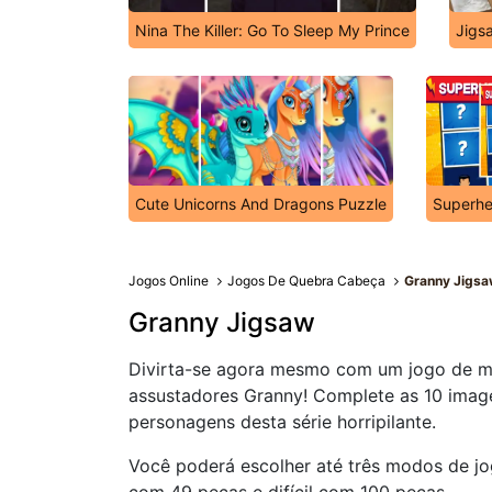
Nina The Killer: Go To Sleep My Prince
Jigs
Cute Unicorns And Dragons Puzzle
Superh
Jogos Online
Jogos De Quebra Cabeça
Granny Jigs
Granny Jigsaw
Divirta-se agora mesmo com um jogo de m
assustadores Granny! Complete as 10 imag
personagens desta série horripilante.
Você poderá escolher até três modos de j