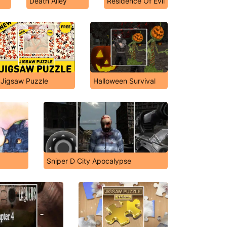
Death Alley
Residence Of Evil
Jigsaw Puzzle
Halloween Survival
Sniper D City Apocalypse