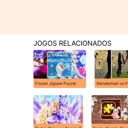
JOGOS RELACIONADOS
Frozen Jigsaw Puzzle
Slenderman vs F