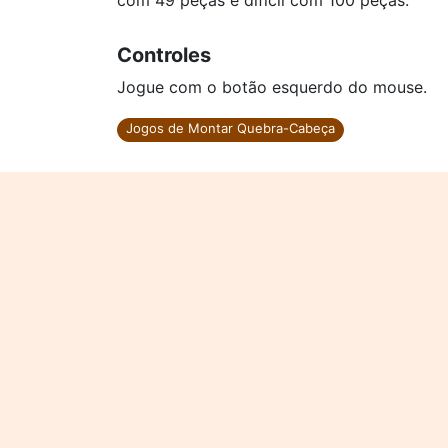
com 49 peças e difícil com 100 peças.
Controles
Jogue com o botão esquerdo do mouse.
Jogos de Montar Quebra-Cabeça