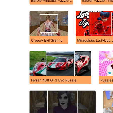
Barbie Princess Puzzle 2
Easter Puzzle Tim
Creepy Evil Granny
Miraculous Ladybug 
Ferrari 488 GT3 Evo Puzzle
Puzzle