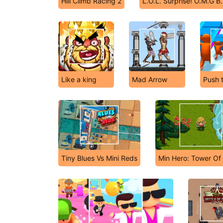
Hill Climb Racing 2
L.O.L. Surprise! O.M.G B.
Like a king
Mad Arrow
Push 
Tiny Blues Vs Mini Reds
Min Hero: Tower Of