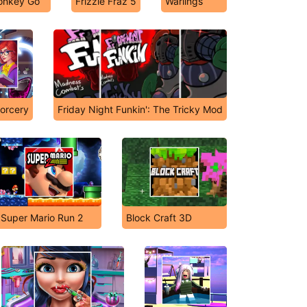
onkey Go
Frizzle Fraz 5
Warlings
Sorcery
Friday Night Funkin': The Tricky Mod
Super Mario Run 2
Block Craft 3D