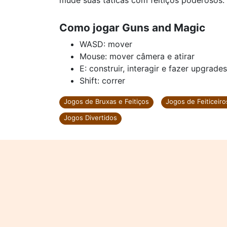
mude suas táticas com feitiços poderosos.
Como jogar Guns and Magic
WASD: mover
Mouse: mover câmera e atirar
E: construir, interagir e fazer upgrades
Shift: correr
Jogos de Bruxas e Feitiços
Jogos de Feiticeiro
Jogos Divertidos