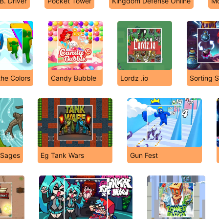
B. Driver
Pocket Tower
Kingdom Defense Online
M
the Colors
Candy Bubble
Lordz .io
Sorting 
 Sages
Eg Tank Wars
Gun Fest