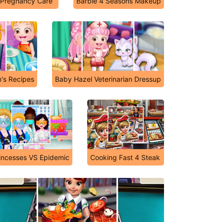
 Pregnancy Care
Barbie 4 Seasons Makeup
's Recipes
Baby Hazel Veterinarian Dressup
incesses VS Epidemic
Cooking Fast 4 Steak