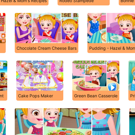
- Hazel & Mom's Recipes
Rodeo Stampede
Bonnie
Chocolate Cream Cheese Bars
Pudding - Hazel & Mom
nt
Cake Pops Maker
Green Bean Casserole
Pr