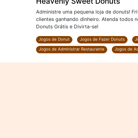
Heavenly Sweet Donuts
Administre uma pequena loja de donuts! Fri
clientes ganhando dinheiro. Atenda todos 
Donuts Grátis e Divirta-se!
Jogos de Donut
Jogos de Fazer Donuts
J
Jogos de Administrar Restaurante
Jogos de Ad