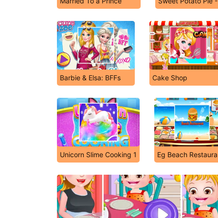
Married To a Prince
Sweet Potato Pie 
Barbie & Elsa: BFFs
Cake Shop
Unicorn Slime Cooking 1
Eg Beach Restaura