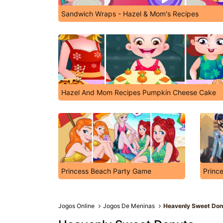
Sandwich Wraps - Hazel & Mom's Recipes
Hazel And Mom Recipes Pumpkin Cheese Cake
Princess Beach Party Game
Princ
Jogos Online
Jogos De Meninas
Heavenly Sweet Don