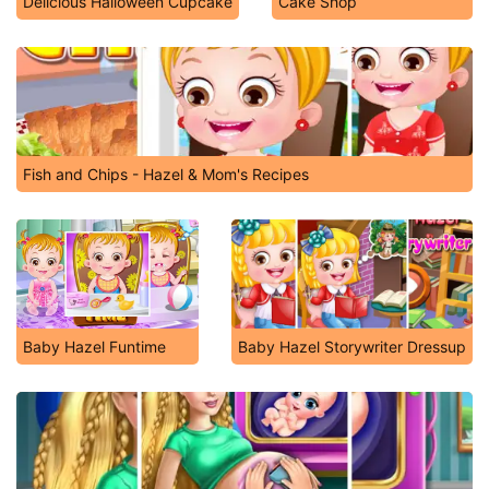
Delicious Halloween Cupcake
Cake Shop
Fish and Chips - Hazel & Mom's Recipes
Baby Hazel Funtime
Baby Hazel Storywriter Dressup