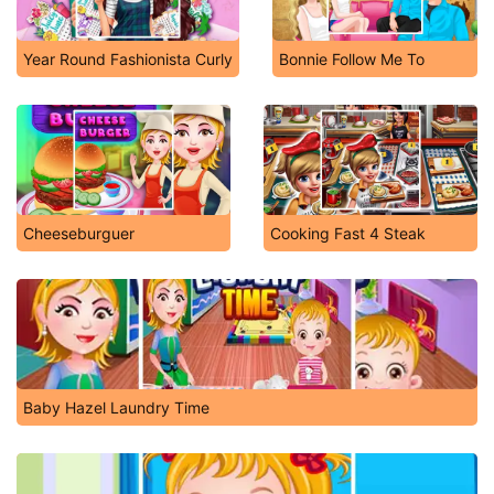
Year Round Fashionista Curly
Bonnie Follow Me To
Cheeseburguer
Cooking Fast 4 Steak
Baby Hazel Laundry Time