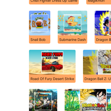
Chibi Fighter Dress Up Game
Magikmon
Snail Bob
Submarine Dash
Dragon B
Road Of Fury Desert Strike
Dragon Ball Z: U