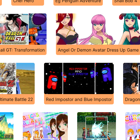
Chef Hero
Eg Penguin Adventure
Snail Bob 4
all GT: Transformation
Angel Or Demon Avatar Dress Up Game
ltimate Battle 22
Red Impostor and Blue Impostor
Dragon 