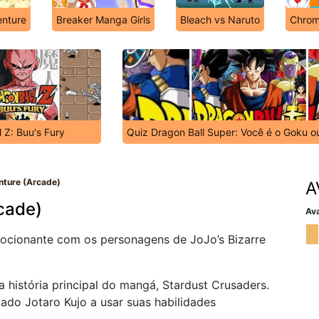
enture
Breaker Manga Girls
Bleach vs Naruto
Chrom
 Z: Buu's Fury
Quiz Dragon Ball Super: Você é o Goku o
nture (Arcade)
A
cade)
Ava
mocionante com os personagens de JoJo’s Bizarre
a história principal do mangá, Stardust Crusaders.
ado Jotaro Kujo a usar suas habilidades