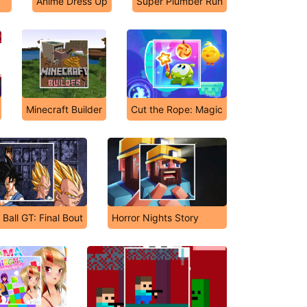
Anime Dress Up
Super Plumber Run
Minecraft Builder
Cut the Rope: Magic
Ball GT: Final Bout
Horror Nights Story