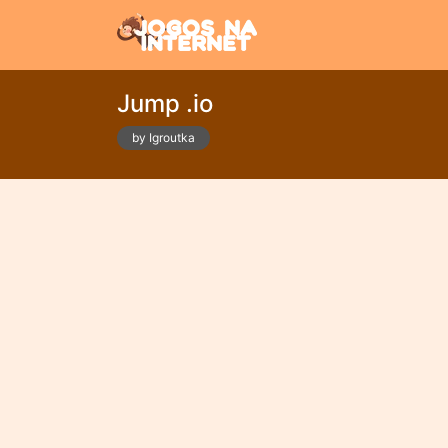
Jump .io
by Igroutka