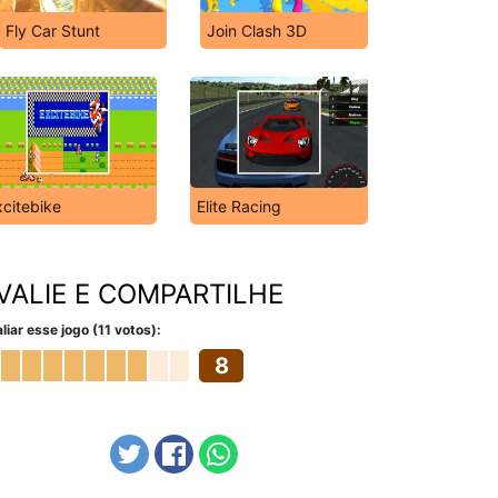
Fly Car Stunt
Join Clash 3D
xcitebike
Elite Racing
VALIE E COMPARTILHE
liar esse jogo (11 votos):
8