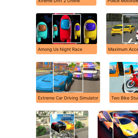
Xtreme Drift 2 Online
Police Motorbik
Among Us Night Race
Maximum Accel
Extreme Car Driving Simulator
Two Bike Stu