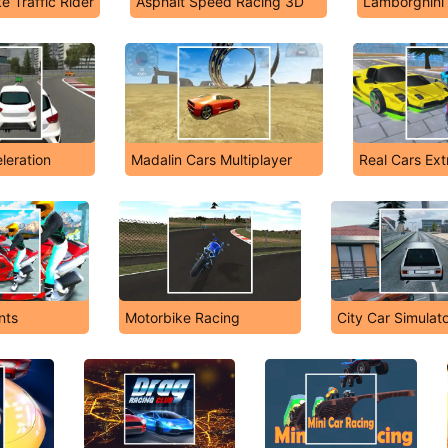
e Traffic Rider
Asphalt Speed Racing 3D
Lamborghini 
eration
Madalin Cars Multiplayer
Real Cars Ex
nts
Motorbike Racing
City Car Simulat