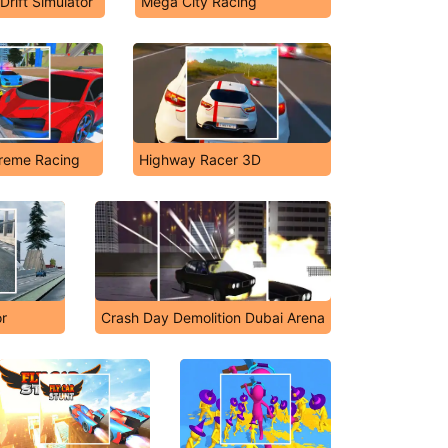
Drift Simulator
Mega City Racing
treme Racing
Highway Racer 3D
or
Crash Day Demolition Dubai Arena