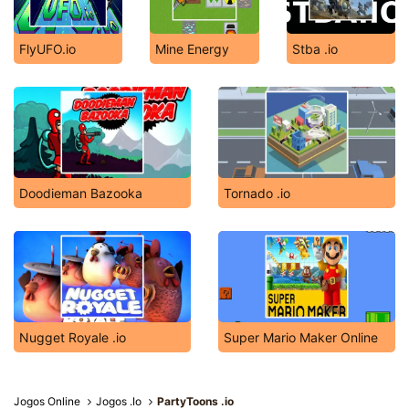
FlyUFO.io
Mine Energy
Stba .io
Doodieman Bazooka
Tornado .io
Nugget Royale .io
Super Mario Maker Online
Jogos Online
Jogos .Io
PartyToons .io