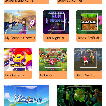
Super Mario Run 2
Subway Runner
My Dolphin Show 9
Gun Night.io
Block Craft 3D
EvoBlade .io
Poke.io
Slap Champ