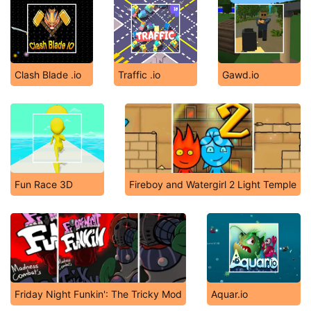
Clash Blade .io
Traffic .io
Gawd.io
Fun Race 3D
Fireboy and Watergirl 2 Light Temple
Friday Night Funkin': The Tricky Mod
Aquar.io