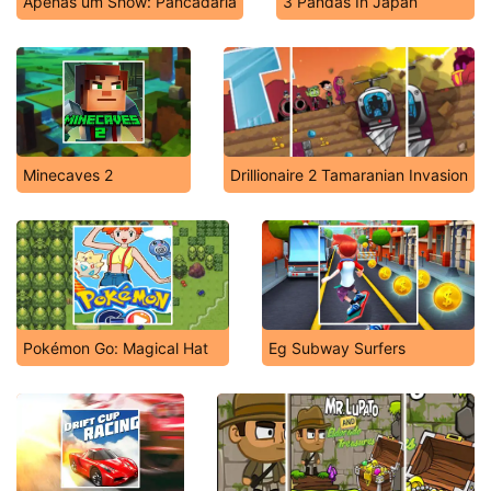
Apenas um Show: Pancadaria
3 Pandas In Japan
Minecaves 2
Drillionaire 2 Tamaranian Invasion
Pokémon Go: Magical Hat
Eg Subway Surfers