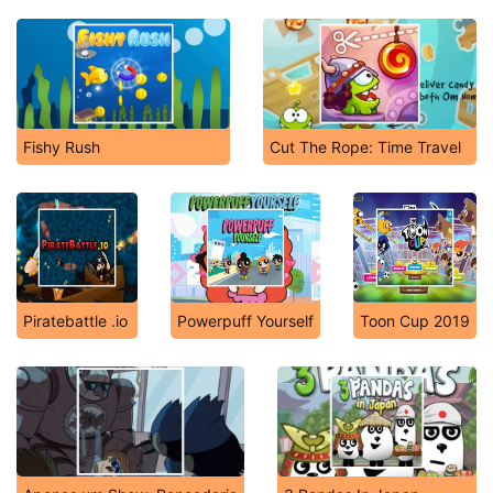
Fishy Rush
Cut The Rope: Time Travel
Piratebattle .io
Powerpuff Yourself
Toon Cup 2019