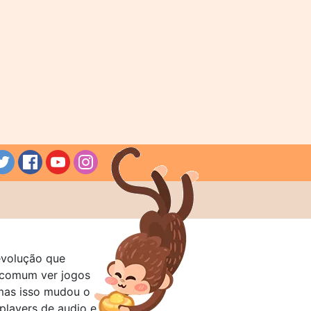
evolução que
a comum ver jogos
mas isso mudou o
layers de audio e