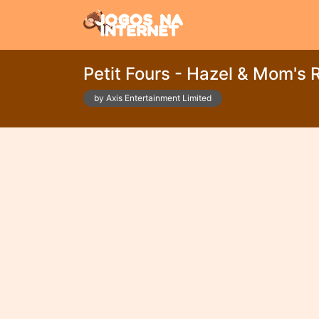
Petit Fours - Hazel & Mom's 
by Axis Entertainment Limited