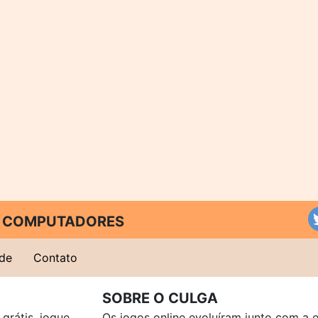
 E COMPUTADORES
ade
Contato
SOBRE O CULGA
grátis, jogue
Os jogos online evoluíram junto com a 