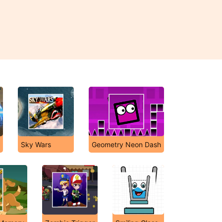
3
Sky Wars
Geometry Neon Dash