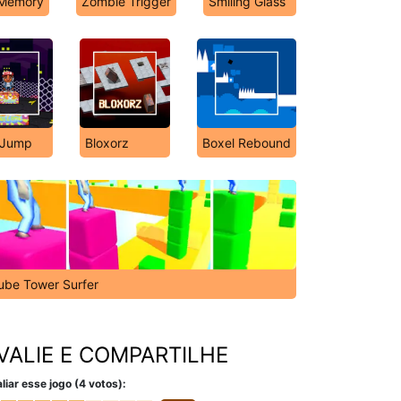
 Memory
Zombie Trigger
Smiling Glass
 Jump
Bloxorz
Boxel Rebound
ube Tower Surfer
VALIE E COMPARTILHE
liar esse jogo (4 votos):