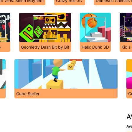
ff Girls: Mech Mayhem
Crazy Roll 3D
Domestic Animals
o
Geometry Dash Bit by Bit
Helix Dunk 3D
Kid's
Cube Surfer
C
A
Ava