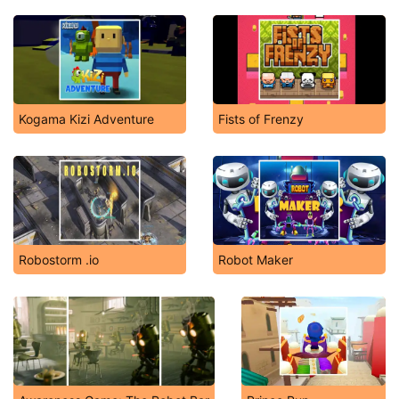
Kogama Kizi Adventure
Fists of Frenzy
Robostorm .io
Robot Maker