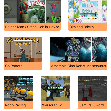
Spider-Man : Green Goblin Havoc
Bits and Bricks
Go Robots
Assemble Dino Robot Mosasaurus
Robo Racing
Warscrap .io
Samurai Sword