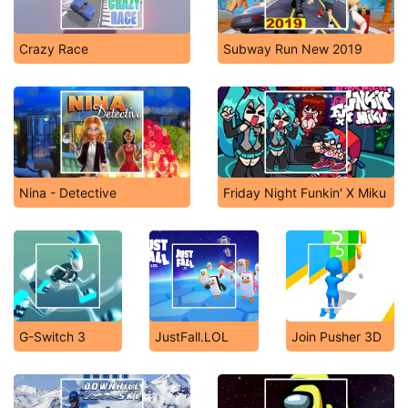
Crazy Race
Subway Run New 2019
Nina - Detective
Friday Night Funkin' X Miku
G-Switch 3
JustFall.LOL
Join Pusher 3D