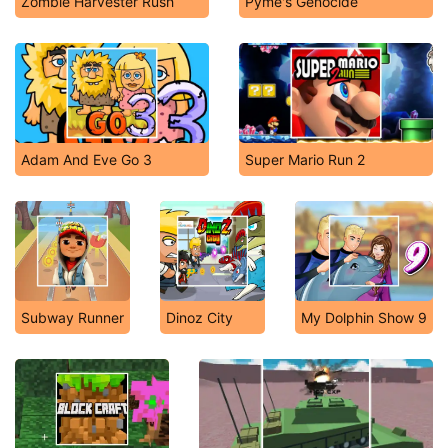
Zombie Harvester Rush
Pyme's Genocide
Adam And Eve Go 3
Super Mario Run 2
Subway Runner
Dinoz City
My Dolphin Show 9