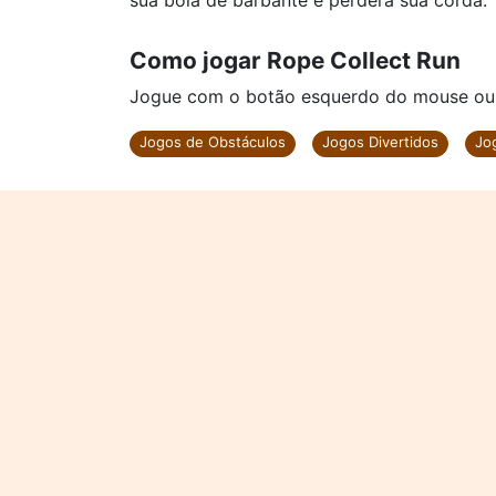
sua bola de barbante e perderá sua corda.
Como jogar Rope Collect Run
Jogue com o botão esquerdo do mouse ou cl
Jogos de Obstáculos
Jogos Divertidos
Jo