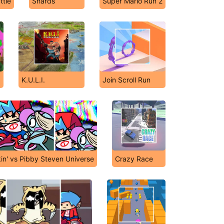
ttle
Shards
Super Mario Run 2
K.U.L.I.
Join Scroll Run
in' vs Pibby Steven Universe
Crazy Race