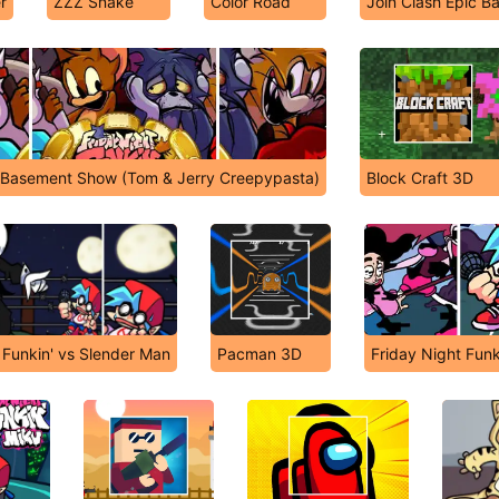
r
ZZZ Snake
Color Road
Join Clash Epic Ba
 Basement Show (Tom & Jerry Creepypasta)
Block Craft 3D
 Funkin' vs Slender Man
Pacman 3D
Friday Night Funk