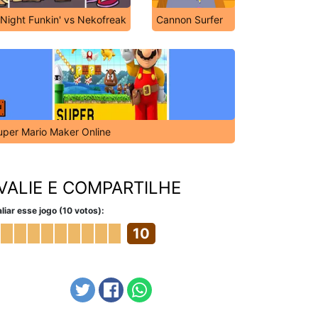
 Night Funkin' vs Nekofreak
Cannon Surfer
uper Mario Maker Online
VALIE E COMPARTILHE
liar esse jogo (10 votos):
10