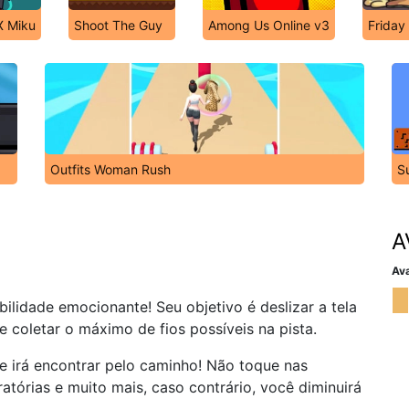
X Miku
Shoot The Guy
Among Us Online v3
Friday
Outfits Woman Rush
S
A
Ava
ilidade emocionante! Seu objetivo é deslizar a tela
 coletar o máximo de fios possíveis na pista.
 irá encontrar pelo caminho! Não toque nas
ratórias e muito mais, caso contrário, você diminuirá