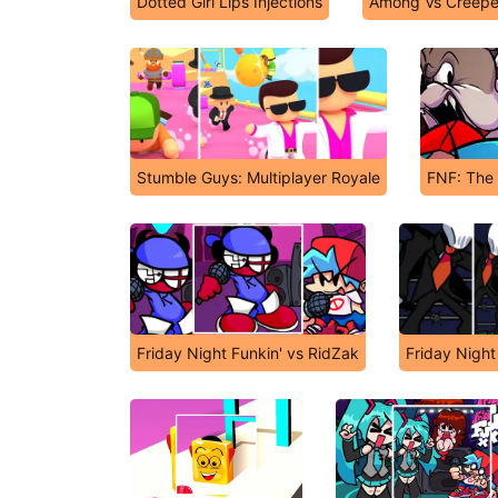
Dotted Girl Lips Injections
Among Vs Creepe
Stumble Guys: Multiplayer Royale
FNF: The
Friday Night Funkin' vs RidZak
Friday Night