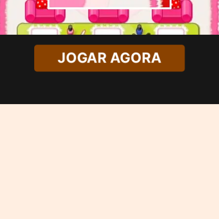
JOGAR AGORA