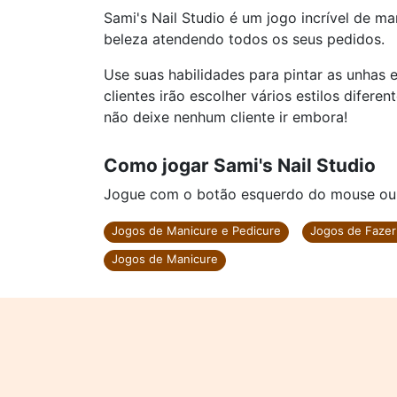
Sami's Nail Studio é um jogo incrível de ma
beleza atendendo todos os seus pedidos.
Use suas habilidades para pintar as unhas 
clientes irão escolher vários estilos difer
não deixe nenhum cliente ir embora!
Como jogar Sami's Nail Studio
Jogue com o botão esquerdo do mouse ou cl
Jogos de Manicure e Pedicure
Jogos de Fazer
Jogos de Manicure