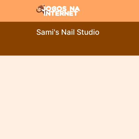
Sami's Nail Studio