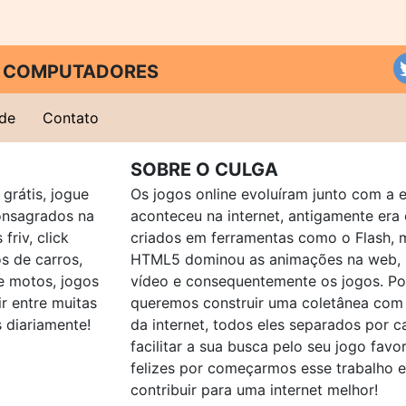
 E COMPUTADORES
ade
Contato
SOBRE O CULGA
grátis, jogue
Os jogos online evoluíram junto com a 
consagrados na
aconteceu na internet, antigamente er
friv, click
criados em ferramentas como o Flash, 
os de carros,
HTML5 dominou as animações na web, p
e motos, jogos
vídeo e consequentemente os jogos. Po
ir entre muitas
queremos construir uma coletânea com
 diariamente!
da internet, todos eles separados por c
facilitar a sua busca pelo seu jogo favo
felizes por começarmos esse trabalho 
contribuir para uma internet melhor!