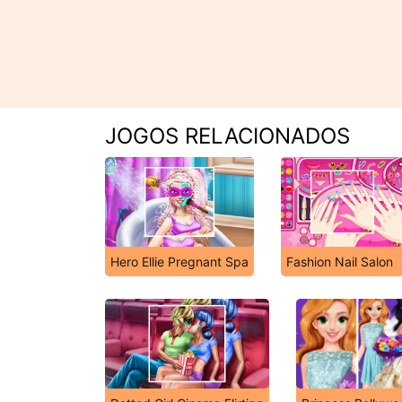
JOGOS RELACIONADOS
Hero Ellie Pregnant Spa
Fashion Nail Salon