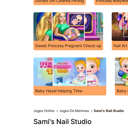
Dotted Girl Cinema Flirting
Princess Bollyw
Sweet Princess Pregnant Check-up
Nail Ar
Baby Hazel Helping Time
Baby 
Jogos Online
Jogos De Meninas
Sami's Nail Studio
Sami's Nail Studio