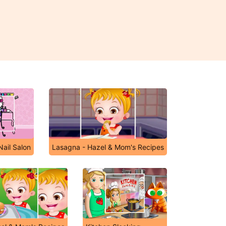
Nail Salon
Lasagna - Hazel & Mom's Recipes