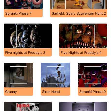
Sprunki Phase 7
Garfield: Scary Scavenger Hunt 2
Five nights at Freddy's 2
Five Nights at Freddy's 4
Granny
Siren Head
Sprunki Phase 9