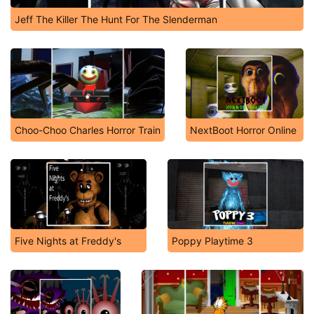
Jeff The Killer The Hunt For The Slenderman
Choo-Choo Charles Horror Train
NextBoot Horror Online
Five Nights at Freddy's
Poppy Playtime 3