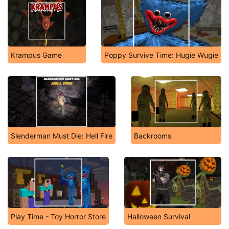
Krampus Game
Poppy Survive Time: Hugie Wugie
Slenderman Must Die: Hell Fire
Backrooms
Play Time - Toy Horror Store
Halloween Survival