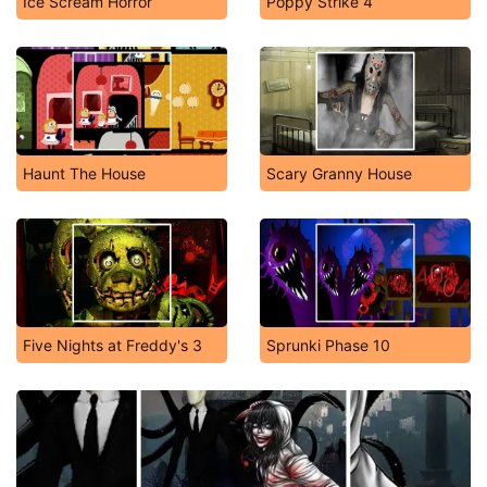
Ice Scream Horror
Poppy Strike 4
Haunt The House
Scary Granny House
Five Nights at Freddy's 3
Sprunki Phase 10