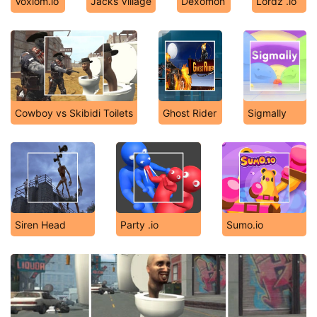
Voxiom.io
Jacks Village
Dexomon
Lordz .io
Cowboy vs Skibidi Toilets
Ghost Rider
Sigmally
Siren Head
Party .io
Sumo.io