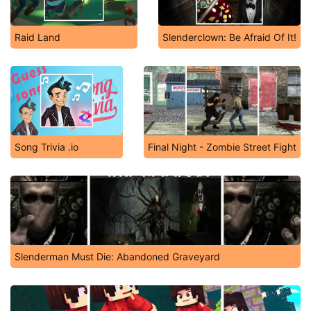
Raid Land
Slenderclown: Be Afraid Of It!
Song Trivia .io
Final Night - Zombie Street Fight
Slenderman Must Die: Abandoned Graveyard