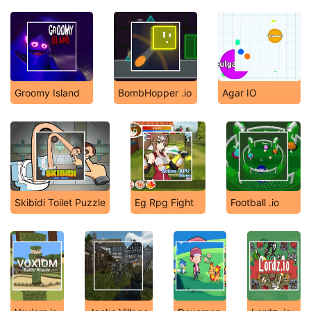
Groomy Island
BombHopper .io
Agar IO
Skibidi Toilet Puzzle
Eg Rpg Fight
Football .io