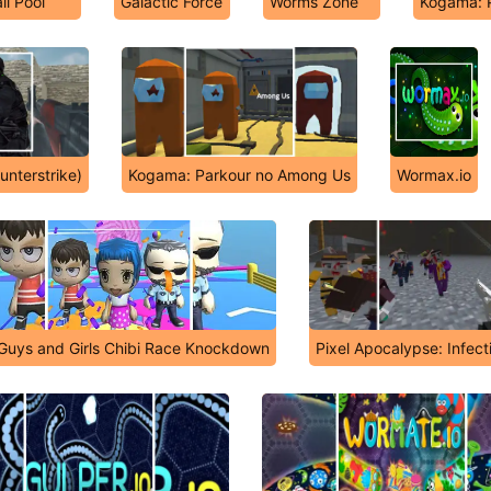
ll Pool
Galactic Force
Worms Zone
Kogama: P
unterstrike)
Kogama: Parkour no Among Us
Wormax.io
 Guys and Girls Chibi Race Knockdown
Pixel Apocalypse: Infect