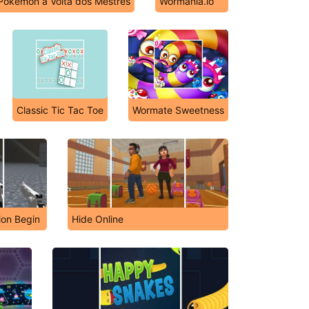
okémon a Volta dos Mestres
Wormania.io
Classic Tic Tac Toe
Wormate Sweetness
ion Begin
Hide Online