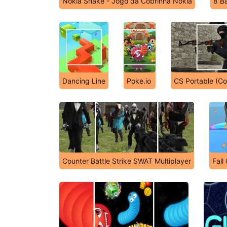
Nokia Snake - Jogo da Cobrinha Nokia
8 Ba
Dancing Line
Poke.io
CS Portable (Co
Counter Battle Strike SWAT Multiplayer
Fall