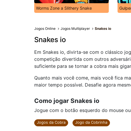
Worms Zone a Slithery Snake
Gulper
Jogos Online
Jogos Multiplayer
Snakes io
Snakes io
Em Snakes io, divirta-se com o clássico j
competição divertida com outros adversár
suficiente para se tornar a cobra mais giga
Quanto mais você come, mais você fica maio
maior tempo possível. Desafie agora mesm
Como jogar Snakes io
Jogue com o botão esquerdo do mouse ou cl
Jogos da Cobra
Jogo da Cobrinha