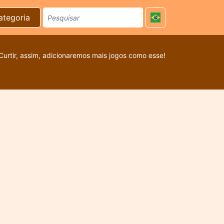
ategoria
Curtir, assim, adicionaremos mais jogos como esse!