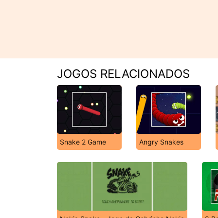
JOGOS RELACIONADOS
Snake 2 Game
Angry Snakes