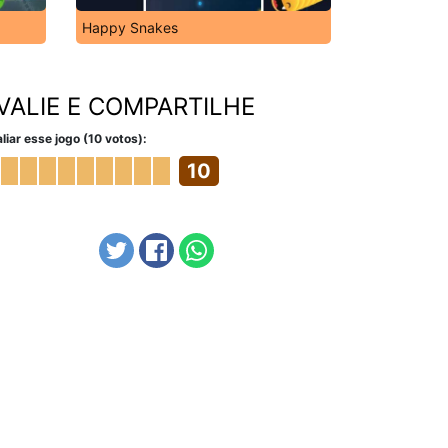
Happy Snakes
VALIE E COMPARTILHE
liar esse jogo (10 votos):
10