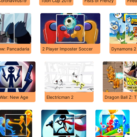
CoronaVirus19
Toon Cup 2019
Fists of Frenzy
Fire
w: Pancadaria
2 Player Imposter Soccer
Dynamons 2
 War: New Age
Electricman 2
Dragon Ball Z: 