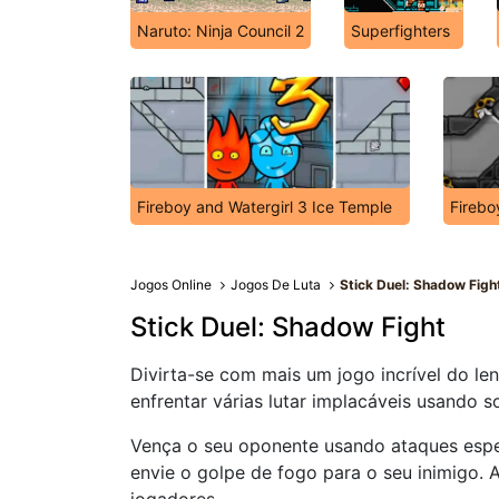
Naruto: Ninja Council 2
Superfighters
Fireboy and Watergirl 3 Ice Temple
Firebo
Jogos Online
Jogos De Luta
Stick Duel: Shadow Figh
Stick Duel: Shadow Fight
Divirta-se com mais um jogo incrível do l
enfrentar várias lutar implacáveis usando 
Vença o seu oponente usando ataques espec
envie o golpe de fogo para o seu inimigo. 