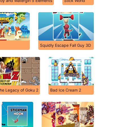
boy and Watergirl 5 Elements
Stick World
Squidly Escape Fall Guy 3D
The Legacy of Goku 2
Bad Ice Cream 2