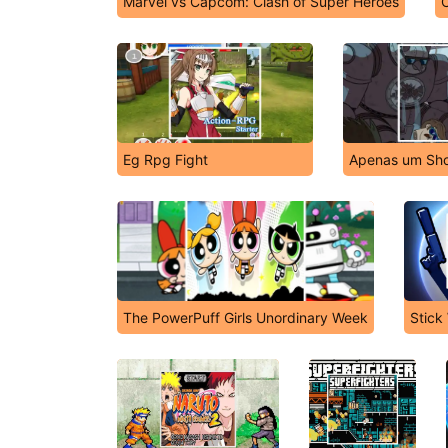
Marvel vs Capcom: Clash of Super Heroes
Eg Rpg Fight
Apenas um Sho
The PowerPuff Girls Unordinary Week
Stick