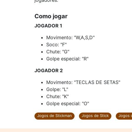
jogadores.
Como jogar
JOGADOR 1
Movimento: "W,A,S,D"
Soco: "F"
Chute: "G"
Golpe especial: "R"
JOGADOR 2
Movimento: "TECLAS DE SETAS"
Golpe: "L"
Chute: "K"
Golpe especial: "O"
Jogos de Stickman
Jogos de Stick
Jogos 