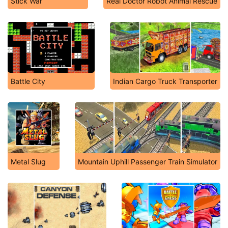
Stick War
Real Doctor Robot Animal Rescue
Battle City
Indian Cargo Truck Transporter
Metal Slug
Mountain Uphill Passenger Train Simulator