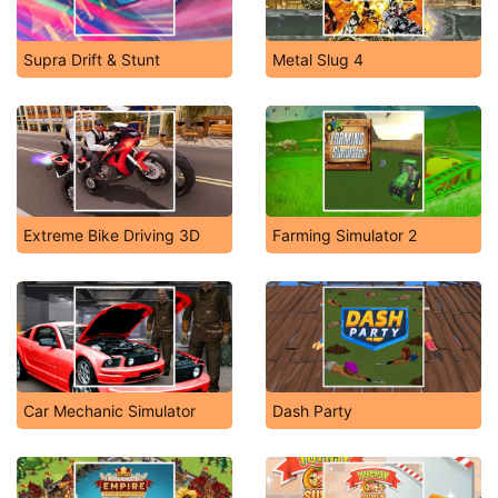
Supra Drift & Stunt
Metal Slug 4
Extreme Bike Driving 3D
Farming Simulator 2
Car Mechanic Simulator
Dash Party