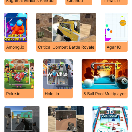
Kogama: Minions Parkour
Cleanup
Tilefall.io
Among.io
Critical Combat Battle Royale
Agar IO
Poke.io
Hole .io
8 Ball Pool Multiplayer