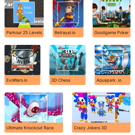
Parkour 25 Levels
Betrayal.io
Goodgame Poker
EvoWars.io
3D Chess
Aquapark .io
Ultimate Knockout Race
Crazy Jokers 3D