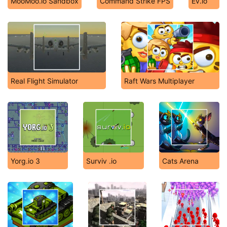
MooMoo.io Sandbox
Command Strike FPS
Ev.io
Real Flight Simulator
Raft Wars Multiplayer
Yorg.io 3
Surviv .io
Cats Arena