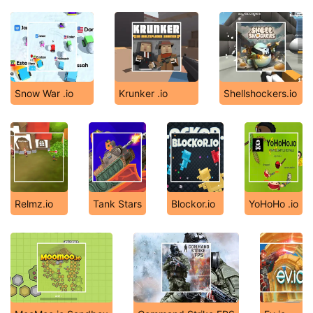
Snow War .io
Krunker .io
Shellshockers.io
Relmz.io
Tank Stars
Blockor.io
YoHoHo .io