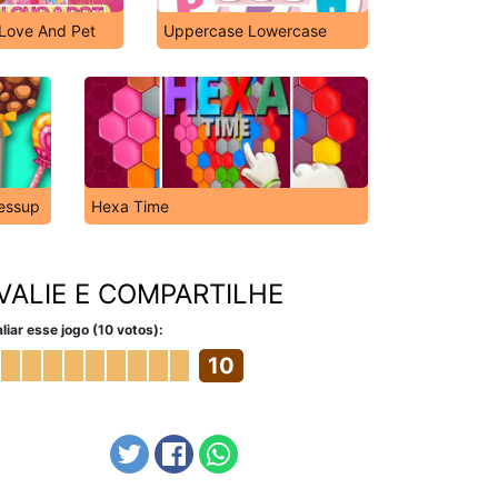
Love And Pet
Uppercase Lowercase
ressup
Hexa Time
VALIE E COMPARTILHE
liar esse jogo (10 votos):
10