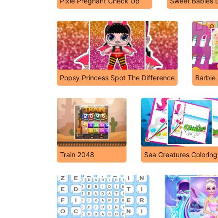
Pixie Pregnant Check Up
Sweet Babies D
Popsy Princess Spot The Difference
Barbie 
Train 2048
Sea Creatures Colorin