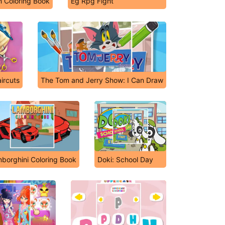
 Coloring Book
Eg Rpg Fight
ircuts
The Tom and Jerry Show: I Can Draw
borghini Coloring Book
Doki: School Day