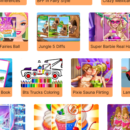
ifferences
BFF In Fairy Style
Crazy Mexican
Fairies Ball
Jungle 5 Diffs
Super Barbie Real Ha
g Book
Bts Trucks Coloring
Pixie Sauna Flirting
Lam