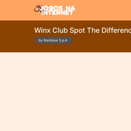
Winx Club Spot The Differen
by Rainbow S.p.A