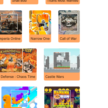
Snail Bob
Titans Most Wanted
mperia Online
Narrow One
Call of War
Defense : Chaos Time
Castle Wars