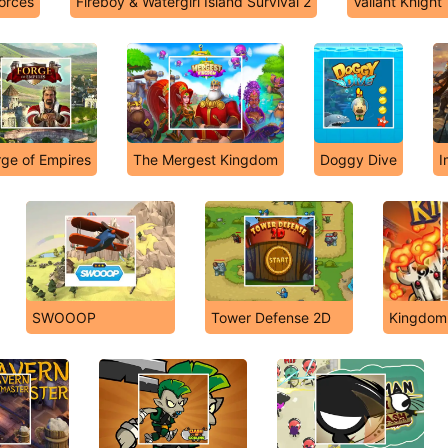
orces
Fireboy & Watergirl Island Survival 2
Valiant Knight
rge of Empires
The Mergest Kingdom
Doggy Dive
I
SWOOOP
Tower Defense 2D
Kingdom 