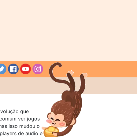
evolução que
a comum ver jogos
mas isso mudou o
layers de audio e