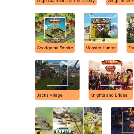
Lego Guardians of the Galaxy
Wings Rush F
Goodgame Empire
Monster Hunter
Fo
Jacks Village
Knights and Brides