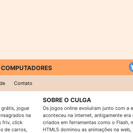
 E COMPUTADORES
ade
Contato
SOBRE O CULGA
grátis, jogue
Os jogos online evoluíram junto com a 
consagrados na
aconteceu na internet, antigamente er
friv, click
criados em ferramentas como o Flash, 
os de carros,
HTML5 dominou as animações na web, p