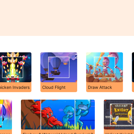
icken Invaders
Cloud Flight
Draw Attack