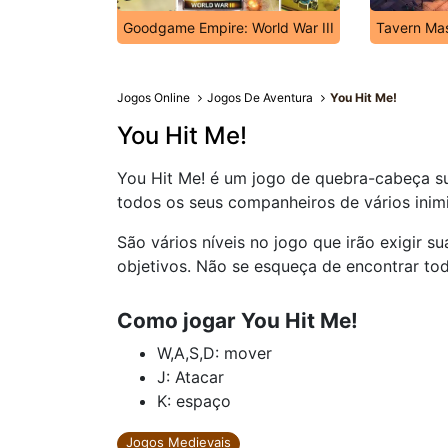
Goodgame Empire: World War III
Tavern Ma
Jogos Online
Jogos De Aventura
You Hit Me!
You Hit Me!
You Hit Me! é um jogo de quebra-cabeça su
todos os seus companheiros de vários inim
São vários níveis no jogo que irão exigir s
objetivos. Não se esqueça de encontrar to
Como jogar You Hit Me!
W,A,S,D: mover
J: Atacar
K: espaço
Jogos Medievais