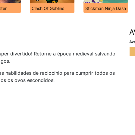
ster
Clash Of Goblins
Stickman Ninja Dash
A
Ava
per divertido! Retorne a época medieval salvando
igos.
uas habilidades de raciocínio para cumprir todos os
dos os ovos escondidos!