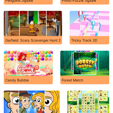
Penguins Jigsaw
Photo Puzzle Jigsaw
Garfield: Scary Scavenger Hunt 2
Tricky Track 3D
Candy Bubble
Forest Match