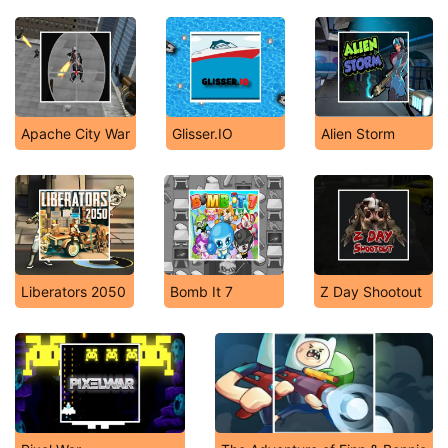
Apache City War
Glisser.IO
Alien Storm
Liberators 2050
Bomb It 7
Z Day Shootout