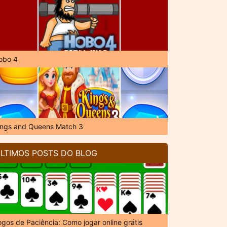
obo 4
ings and Queens Match 3
LTIMOS POSTS DO BLOG
ogos de Paciência: Como jogar online grátis