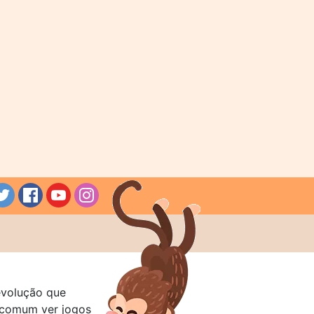
evolução que
a comum ver jogos