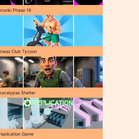
prunki Phase 16
itness Club Tycoon
pocalypse Shelter
replication Game