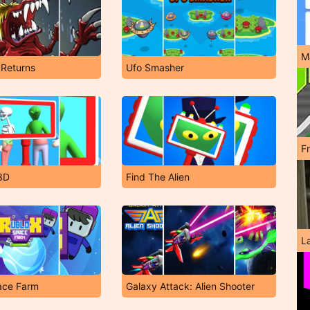
M
 Returns
Ufo Smasher
F
 3D
Find The Alien
L
ace Farm
Galaxy Attack: Alien Shooter