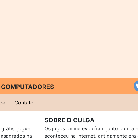
 E COMPUTADORES
ade
Contato
SOBRE O CULGA
grátis, jogue
Os jogos online evoluíram junto com a 
consagrados na
aconteceu na internet, antigamente er