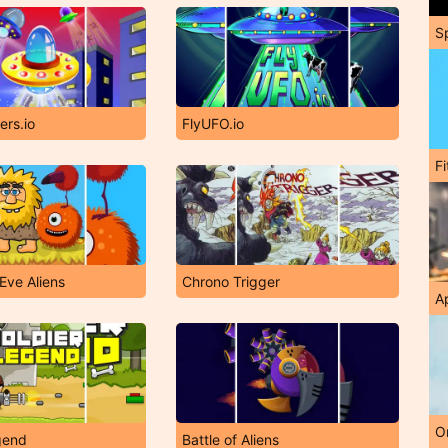
S
ers.io
FlyUFO.io
F
Eve Aliens
Chrono Trigger
A
O
gend
Battle of Aliens