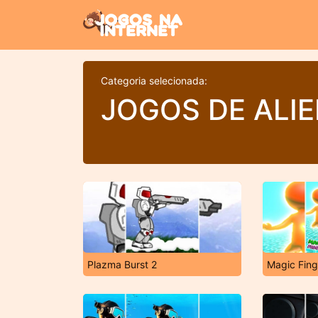
Categoria selecionada:
JOGOS DE ALI
Plazma Burst 2
Magic Fing