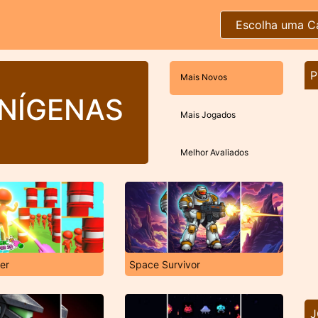
Escolha uma C
P
Mais Novos
ENÍGENAS
Mais Jogados
Melhor Avaliados
er
Space Survivor
J