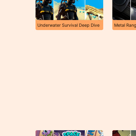
Underwater Survival Deep Dive
Metal Ran