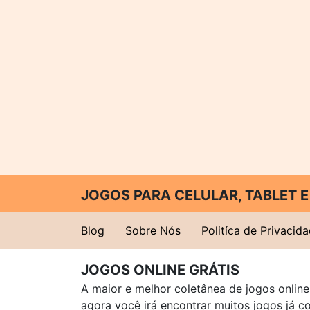
JOGOS PARA CELULAR, TABLET
Blog
Sobre Nós
Politíca de Privacid
JOGOS ONLINE GRÁTIS
A maior e melhor coletânea de jogos online 
agora você irá encontrar muitos jogos já 