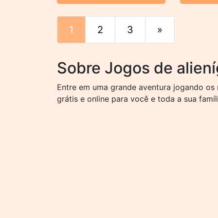
1
2
3
»
Fim
Sobre Jogos de alien
Entre em uma grande aventura jogando os m
grátis e online para você e toda a sua famíl