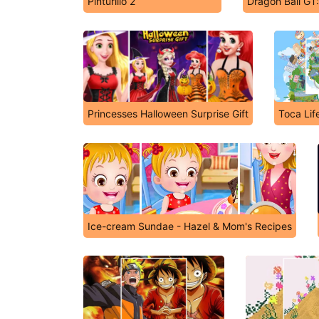
Pinturillo 2
Dragon Ball GT
Princesses Halloween Surprise Gift
Toca Lif
Ice-cream Sundae - Hazel & Mom's Recipes