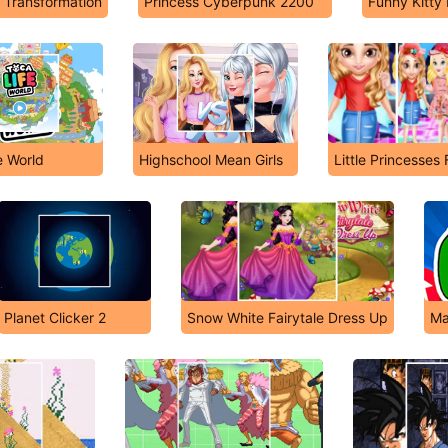
: Transformation
Princess Cyberpunk 2200
Funny Kitty
e World
Highschool Mean Girls
Little Princesses
Planet Clicker 2
Snow White Fairytale Dress Up
Ma