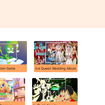
nism Game
Ice Queen Wedding Album