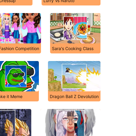
 Dressup
Luffy Vs Naruto
 Fashion Competition
Sara's Cooking Class
ke it Meme
Dragon Ball Z Devolution