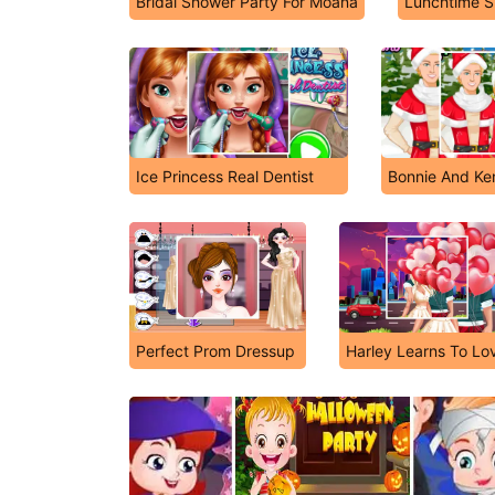
Bridal Shower Party For Moana
Lunchtime S
Ice Princess Real Dentist
Bonnie And Ke
Perfect Prom Dressup
Harley Learns To Lo