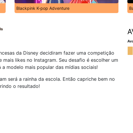
Blackpink K-pop Adventure
B
ls
A
Ava
incesas da Disney decidiram fazer uma competição
mais likes no Instagram. Seu desafio é escolher um
á a modelo mais popular das mídias sociais!
ram será a rainha da escola. Então capriche bem no
rindo o resultado!