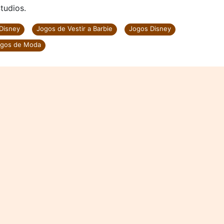
tudios.
 Disney
Jogos de Vestir a Barbie
Jogos Disney
gos de Moda