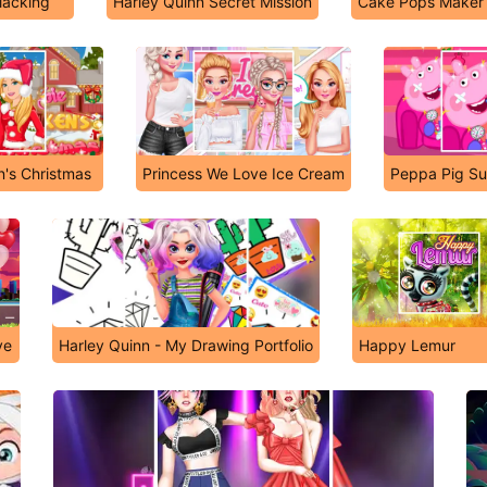
lacking
Harley Quinn Secret Mission
Cake Pops Maker
n's Christmas
Princess We Love Ice Cream
Peppa Pig Su
ve
Harley Quinn - My Drawing Portfolio
Happy Lemur