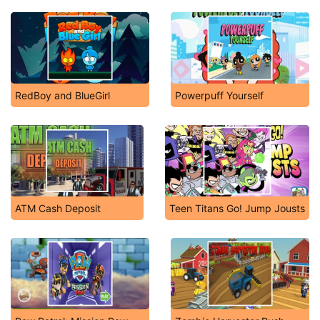
RedBoy and BlueGirl
Powerpuff Yourself
ATM Cash Deposit
Teen Titans Go! Jump Jousts