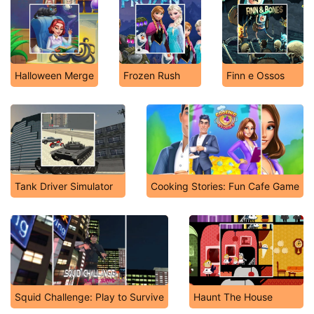
Halloween Merge
Frozen Rush
Finn e Ossos
Tank Driver Simulator
Cooking Stories: Fun Cafe Game
Squid Challenge: Play to Survive
Haunt The House