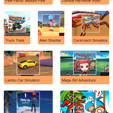
Paw Patrol: Mission Paw
Zombie Harvester Rush
Truck Trials
Alien Shooter
Cockroach Simulator
Lambo Car Simulator
Mage Girl Adventure