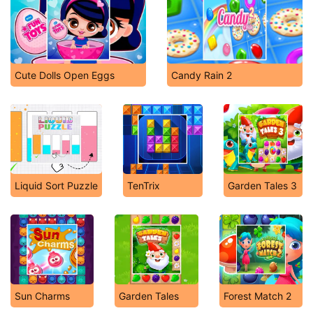
Cute Dolls Open Eggs
Candy Rain 2
Liquid Sort Puzzle
TenTrix
Garden Tales 3
Sun Charms
Garden Tales
Forest Match 2