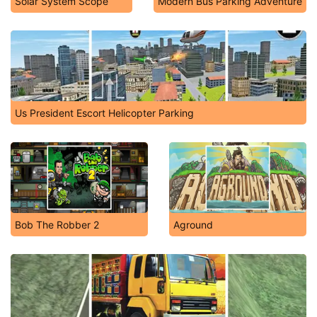
Solar System Scope
Modern Bus Parking Adventure
Us President Escort Helicopter Parking
Bob The Robber 2
Aground