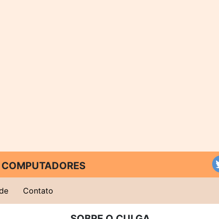
 E COMPUTADORES
ade
Contato
SOBRE O CULGA