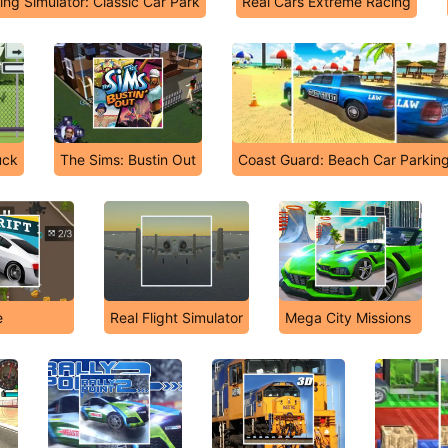
ing Simulator: Classic Car Park
Real Cars Extreme Racing
uck
The Sims: Bustin Out
Coast Guard: Beach Car Parkin
e
Real Flight Simulator
Mega City Missions