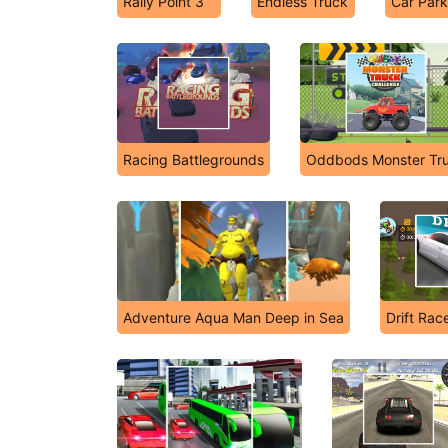
Rally Point 3
Endless Truck
Car Park
Racing Battlegrounds
Oddbods Monster Tr
Adventure Aqua Man Deep in Sea
Drift Rac