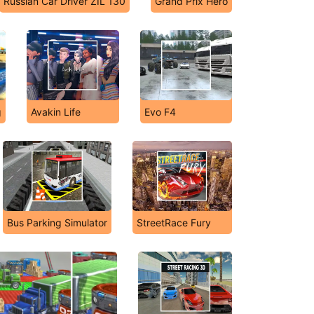
Russian Car Driver ZIL 130
Grand Prix Hero
g
Avakin Life
Evo F4
Bus Parking Simulator
StreetRace Fury