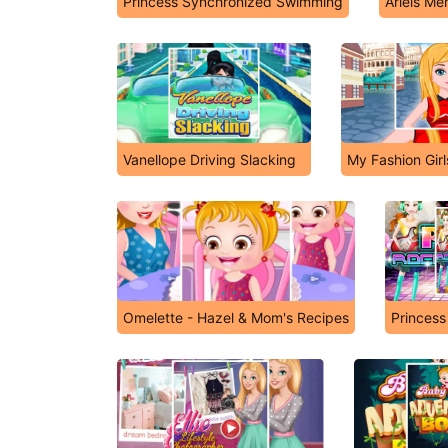
Princess Synchronized Swimming
Ariels Me
Vanellope Driving Slacking
My Fashion Girl
Omelette - Hazel & Mom's Recipes
Princess