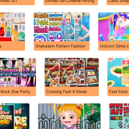
rmaid 101
Dotted Girl Cinema Flirting
Cake Shop
s
Snakeskin Pattern Fashion
Unicorn Slime 
 Rock Star Party
Cooking Fast 4 Steak
Fast Food