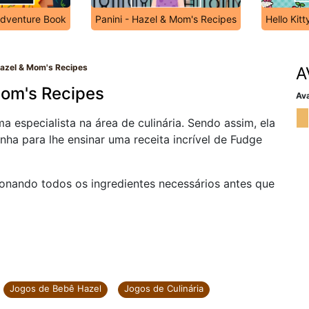
Adventure Book
Panini - Hazel & Mom's Recipes
Hello Kit
Hazel & Mom's Recipes
A
Mom's Recipes
Ava
 especialista na área de culinária. Sendo assim, ela
inha para lhe ensinar uma receita incrível de Fudge
ionando todos os ingredientes necessários antes que
Jogos de Bebê Hazel
Jogos de Culinária