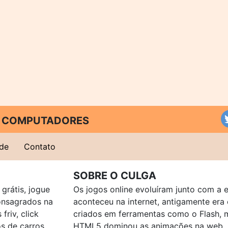
 E COMPUTADORES
ade
Contato
SOBRE O CULGA
grátis, jogue
Os jogos online evoluíram junto com a 
consagrados na
aconteceu na internet, antigamente er
friv, click
criados em ferramentas como o Flash, 
os de carros,
HTML5 dominou as animações na web, p