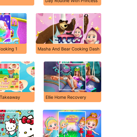
Day Routine With Princess
Cooking 1
Masha And Bear Cooking Dash
 Takeaway
Ellie Home Recovery