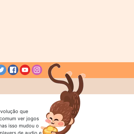
evolução que
a comum ver jogos
mas isso mudou o
layers de audio e