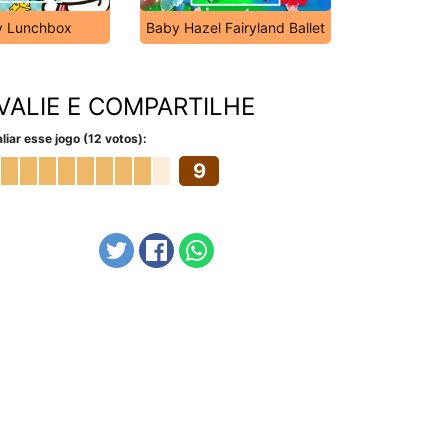
ty Lunchbox
Baby Hazel Fairyland Ballet
VALIE E COMPARTILHE
liar esse jogo (12 votos):
9