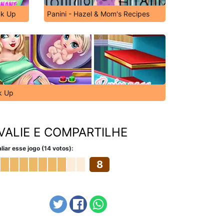
ck Up
Panini - Hazel & Mom's Recipes
k Up
VALIE E COMPARTILHE
liar esse jogo (14 votos):
8