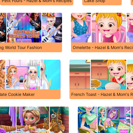
Petit Fours - Hazel & Mom's Recipes
Cake Shop
ng World Tour Fashion
Omelette - Hazel & Mom's Rec
late Cookie Maker
French Toast - Hazel & Mom's 