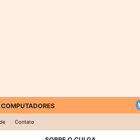
 E COMPUTADORES
ade
Contato
SOBRE O CULGA