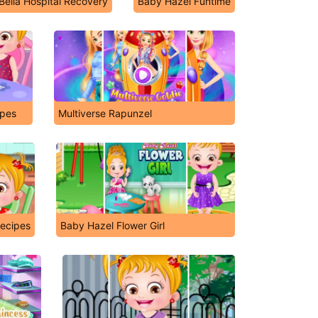
Bella Hospital Recovery
Baby Hazel Funtime
ipes
Multiverse Rapunzel
Recipes
Baby Hazel Flower Girl