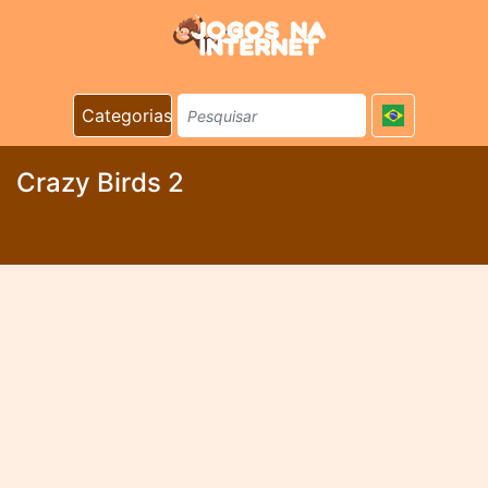
Categorias
Crazy Birds 2