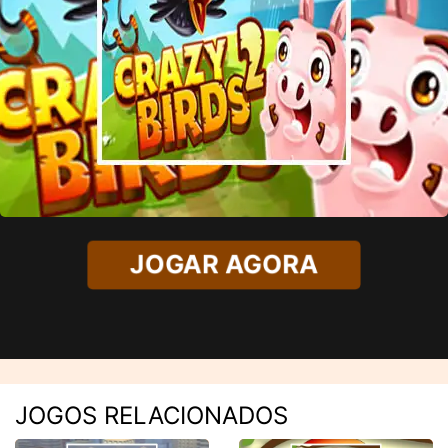
JOGAR AGORA
JOGOS RELACIONADOS