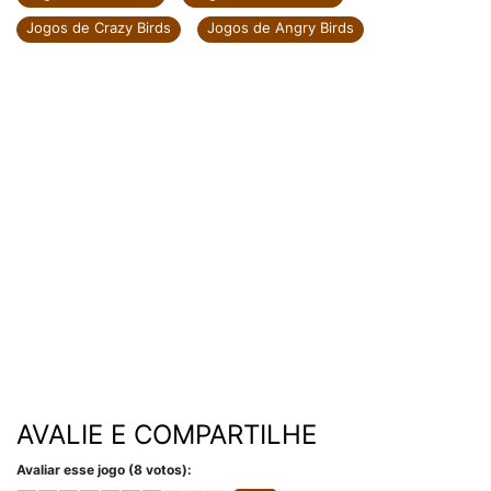
Jogos de Crazy Birds
Jogos de Angry Birds
AVALIE E COMPARTILHE
Avaliar esse jogo (8 votos):