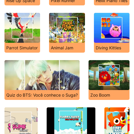
Rise Up Space
Pixel Runner
Helix Piano Tiles
Parrot Simulator
Animal Jam
Diving Kitties
Quiz do BTS: Você conhece o Suga?
Zoo Boom