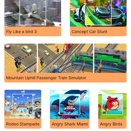
Fly Like a bird 3
Concept Car Stunt
Mountain Uphill Passenger Train Simulator
Rodeo Stampede
Angry Shark Miami
Angry Birds