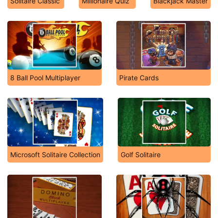
Solitaire Classic
Millionaire Quiz
Blackjack Master
8 Ball Pool Multiplayer
Pirate Cards
Microsoft Solitaire Collection
Golf Solitaire