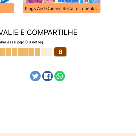
Kings And Queens Solitaire Tripeaks
VALIE E COMPARTILHE
liar esse jogo (16 votos):
8