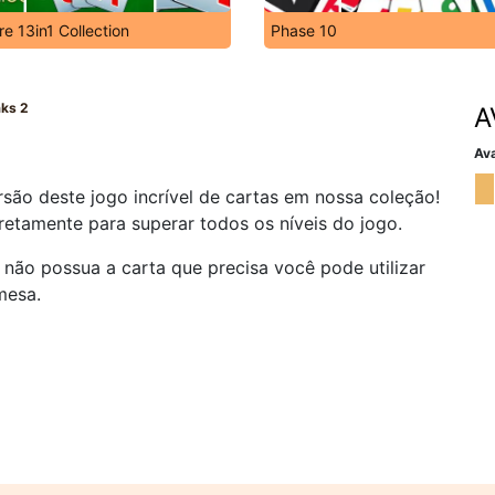
ire 13in1 Collection
Phase 10
aks 2
A
Ava
ão deste jogo incrível de cartas em nossa coleção!
retamente para superar todos os níveis do jogo.
não possua a carta que precisa você pode utilizar
mesa.