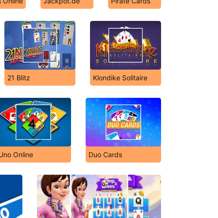
 Online
Jackpot.de
Pirate Cards
21 Blitz
Klondike Solitaire
Uno Online
Duo Cards