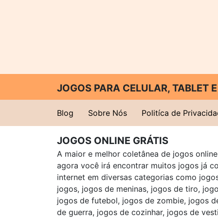
JOGOS PARA CELULAR, TABLET
Blog
Sobre Nós
Politíca de Privacid
JOGOS ONLINE GRÁTIS
A maior e melhor coletânea de jogos online 
agora você irá encontrar muitos jogos já 
internet em diversas categorias como jogos 
jogos, jogos de meninas, jogos de tiro, jog
jogos de futebol, jogos de zombie, jogos d
de guerra, jogos de cozinhar, jogos de vest