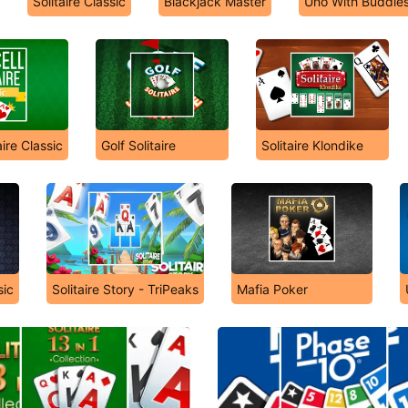
Solitaire Classic
Blackjack Master
Uno With Buddies
aire Classic
Golf Solitaire
Solitaire Klondike
sic
Solitaire Story - TriPeaks
Mafia Poker