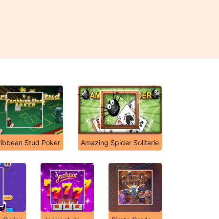
ibbean Stud Poker
Amazing Spider Solitarie