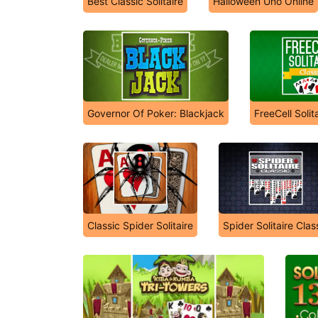
Best Classic Solitaire
Halloween Uno Online
Governor Of Poker: Blackjack
FreeCell Solit
Classic Spider Solitaire
Spider Solitaire Clas