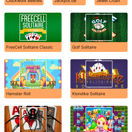
Clockwork Beetles
Jackpot.de
Jewel Crush
FreeCell Solitaire Classic
Golf Solitaire
Hamster Roll
Klondike Solitaire