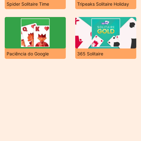
Spider Solitaire Time
Tripeaks Solitaire Holiday
Paciência do Google
365 Solitaire