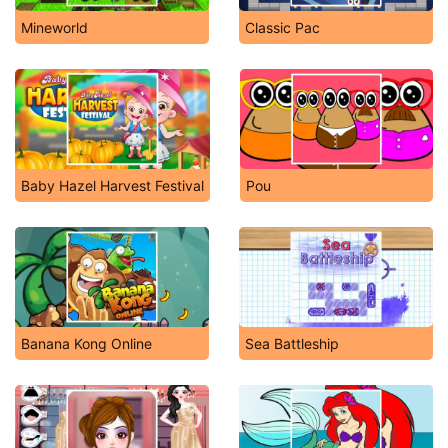
Mineworld
Classic Pac
Baby Hazel Harvest Festival
Pou
Banana Kong Online
Sea Battleship