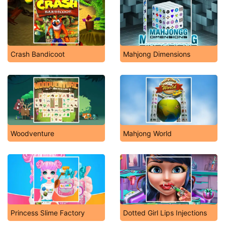
Crash Bandicoot
Mahjong Dimensions
Woodventure
Mahjong World
Princess Slime Factory
Dotted Girl Lips Injections