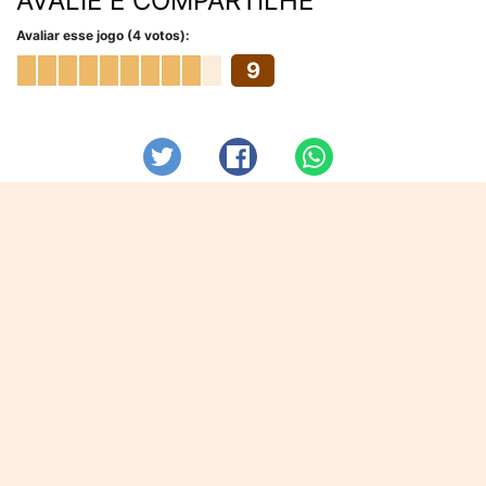
AVALIE E COMPARTILHE
Avaliar esse jogo (4 votos):
9