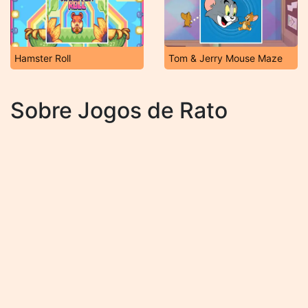
Hamster Roll
Tom & Jerry Mouse Maze
Sobre Jogos de Rato