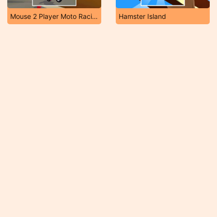
Mouse 2 Player Moto Racing
Hamster Island