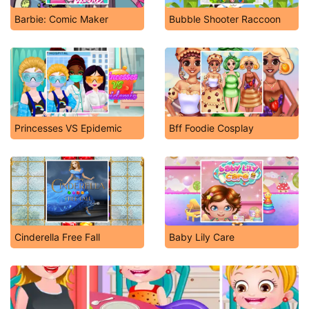
Barbie: Comic Maker
Bubble Shooter Raccoon
Princesses VS Epidemic
Bff Foodie Cosplay
Cinderella Free Fall
Baby Lily Care