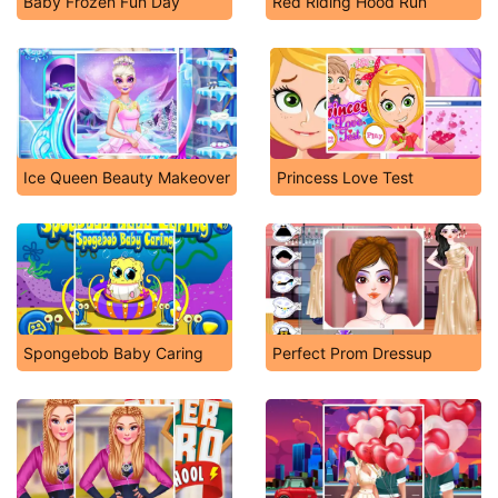
Baby Frozen Fun Day
Red Riding Hood Run
Ice Queen Beauty Makeover
Princess Love Test
Spongebob Baby Caring
Perfect Prom Dressup