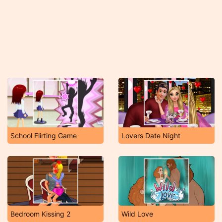
School Flirting Game
Lovers Date Night
Bedroom Kissing 2
Wild Love