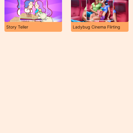
Story Teller
Ladybug Cinema Flirting