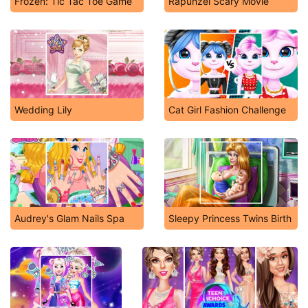
Frozen: Tic Tac Toe Game
Rapunzel Scary Movie
Wedding Lily
Cat Girl Fashion Challenge
Audrey's Glam Nails Spa
Sleepy Princess Twins Birth